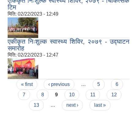
एकिकृत निःशुल्क स्वास्थ्य शिविर, २०७९ - चिकित्सक
टिम
मिति:
02/22/2023 - 12:49
एकीकृत निःशुल्क स्वास्थ्य शिविर, २०७९ - उद्घाटन
समारोह
मिति:
02/22/2023 - 12:47
Pages
« first
‹ previous
…
5
6
7
8
9
10
11
12
13
…
next ›
last »