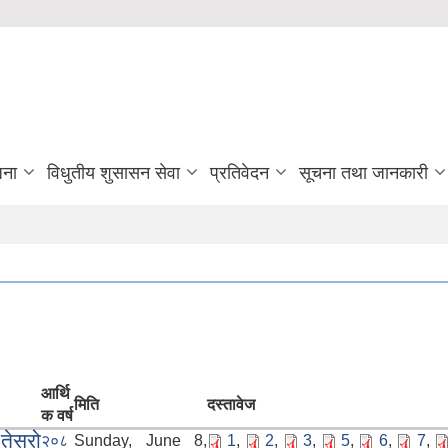
जना
विधुतीय शुसासन सेवा
प्रतिवेदन
सूचना तथा जानकारी
आर्थि
मिति
दस्तावेज
क वर्ष
ेस्रो
२०८
Sunday, June 8,
1
,
2
,
3
,
5
,
6
,
7
,