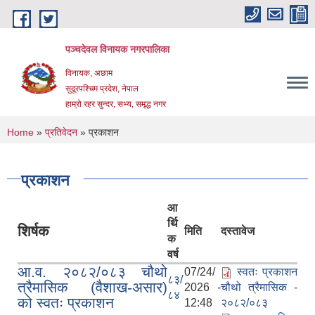
Skip to main content
पञ्चदेवल विनायक नगरपालिका
विनायक, अछाम
सुदूरपश्चिम प्रदेश, नेपाल
हाम्रो रहर सुन्दर, सभ्य, समृद्ध नगर
You are here
Home
»
प्रतिवेदन
» प्रकाशन
प्रकाशन
आ
र्थि
शिर्षक
मिति
दस्तावेज
क
वर्ष
आ.व. २०८२/०८३ चौथो
07/24/
स्वतः प्रकाशन
८३/
त्रैमासिक (वैशाख-असार)
2026 -
चौथो त्रैमासिक -
८४
को स्वतः प्रकाशन
12:48
२०८२/०८३