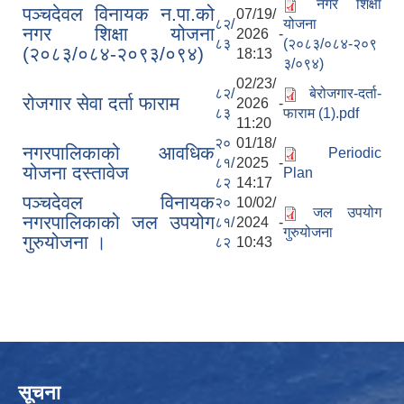
नगर शिक्षा
पञ्चदेवल विनायक न.पा.को
07/19/
८२/
योजना
नगर शिक्षा योजना
2026 -
८३
(२०८३/०८४-२०९
(२०८३/०८४-२०९३/०९४)
18:13
३/०९४)
02/23/
८२/
बेरोजगार-दर्ता-
रोजगार सेवा दर्ता फाराम
2026 -
८३
फाराम (1).pdf
11:20
२०
01/18/
नगरपालिकाको आवधिक
Periodic
८१/
2025 -
योजना दस्तावेज
Plan
८२
14:17
पञ्चदेवल विनायक
२०
10/02/
जल उपयोग
नगरपालिकाको जल उपयोग
८१/
2024 -
गुरुयोजना
गुरुयोजना ।
८२
10:43
सूचना