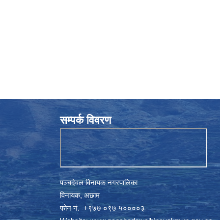
सम्पर्क विवरण
पञ्चदेवल विनायक नगरपालिका
विनायक, अछाम
फाेन नं‍‍‍‍. ‌+९७७ ०९७ ५००००३