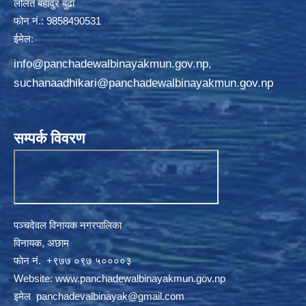
ललित बहादुर बुढा
फोन नं.: 9858490531
ईमेल:
info@panchadewalbinayakmun.gov.np
,
suchanaadhikari@panchadewalbinayakmun.gov.np
सम्पर्क विवरण
पञ्चदेवल विनायक नगरपालिका
विनायक, अछाम
फाेन नं‍‍‍‍. ‌+९७७ ०९७ ५००००३
Website:
www.panchadewalbinayakmun.gov.np
इमेल
panchadevalbinayak@gmail.com