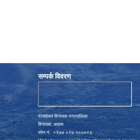
सम्पर्क विवरण
पञ्चदेवल विनायक नगरपालिका
विनायक, अछाम
फाेन नं‍‍‍‍. ‌+९७७ ०९७ ५००००३